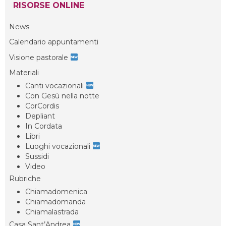
RISORSE ONLINE
News
Calendario appuntamenti
Visione pastorale
Materiali
Canti vocazionali
Con Gesù nella notte
CorCordis
Depliant
In Cordata
Libri
Luoghi vocazionali
Sussidi
Video
Rubriche
Chiamadomenica
Chiamadomanda
Chiamalastrada
Casa Sant’Andrea