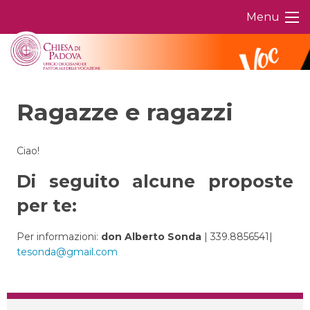
Skip
Menu
to
content
Ragazze e ragazzi
Ciao!
Di seguito alcune proposte
per te:
Per informazioni:
don Alberto Sonda
| 339.8856541|
tesonda@gmail.com