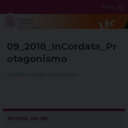
Skip
Menu
to
content
09_2018_InCordata_Pr
otagonismo
09_2018_InCordata_Protagonismo
RISORSE ONLINE