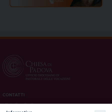
CONTATTI
ufficio: Casa Pio X
via Bonporti, 20 – 35141 Padova