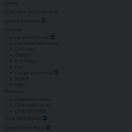
News
Calendario appuntamenti
Visione pastorale
Materiali
Canti vocazionali
Con Gesù nella notte
CorCordis
Depliant
In Cordata
Libri
Luoghi vocazionali
Sussidi
Video
Rubriche
Chiamadomenica
Chiamadomanda
Chiamalastrada
Casa Sant’Andrea
Casa Marta e Maria