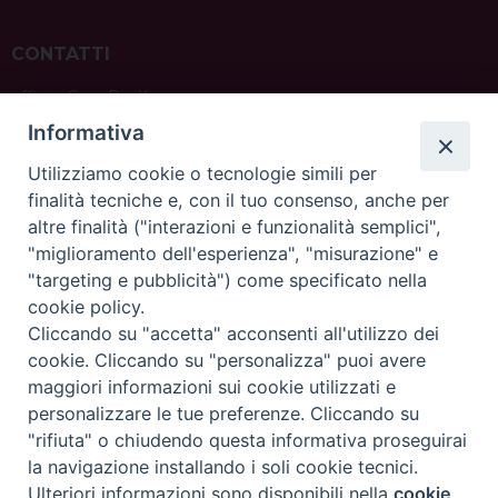
CONTATTI
ufficio: Casa Pio X
via Bonporti, 20 – 35141 Padova
Informativa
tel: +39 351 619 2354
e mail:
ufficiovocazionipadova@gmail.
com
Utilizziamo cookie o tecnologie simili per
finalità tecniche e, con il tuo consenso, anche per
altre finalità ("interazioni e funzionalità semplici",
"miglioramento dell'esperienza", "misurazione" e
"targeting e pubblicità") come specificato nella
sede: Casa Sant'Andrea
cookie policy.
via Valmarana, 20 – 35133 Padova
Cliccando su "accetta" acconsenti all'utilizzo dei
instagram:
@casasantandreapadova
cookie. Cliccando su "personalizza" puoi avere
e mail:
casasantandreapadova@gmail.
com
maggiori informazioni sui cookie utilizzati e
personalizzare le tue preferenze. Cliccando su
"rifiuta" o chiudendo questa informativa proseguirai
Copyright©
ChiesadiPadova2022
Privacy Policy
la navigazione installando i soli cookie tecnici.
Ulteriori informazioni sono disponibili nella
cookie
Preferenze Cookie