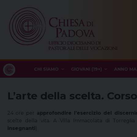
Skip
to
content
CHI SIAMO
GIOVANI (19+)
ANNO MA
L’arte della scelta. Cor
24 ore per
approfondire l’esercizio del discern
scelte della vita. A Villa Immacolata di Torregl
insegnanti
).