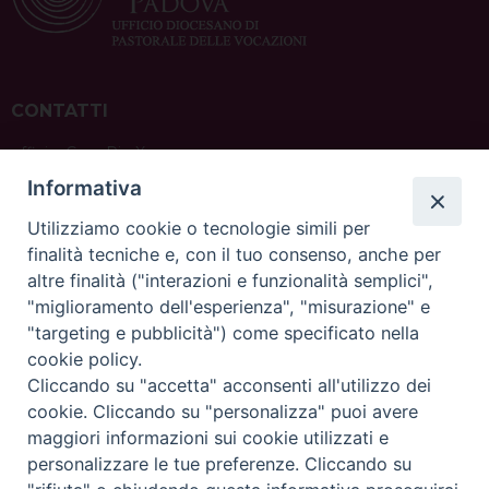
CONTATTI
ufficio: Casa Pio X
via Bonporti, 20 – 35141 Padova
Informativa
tel: +39 351 619 2354
e mail:
ufficiovocazionipadova@gmail.
com
Utilizziamo cookie o tecnologie simili per
finalità tecniche e, con il tuo consenso, anche per
altre finalità ("interazioni e funzionalità semplici",
"miglioramento dell'esperienza", "misurazione" e
"targeting e pubblicità") come specificato nella
sede: Casa Sant'Andrea
cookie policy.
via Valmarana, 20 – 35133 Padova
Cliccando su "accetta" acconsenti all'utilizzo dei
instagram:
@casasantandreapadova
cookie. Cliccando su "personalizza" puoi avere
e mail:
casasantandreapadova@gmail.
com
maggiori informazioni sui cookie utilizzati e
personalizzare le tue preferenze. Cliccando su