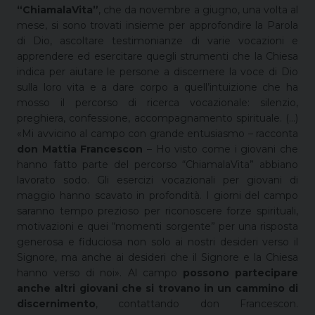
“ChiamalaVita”
, che da novembre a giugno, una volta al
mese, si sono trovati insieme per approfondire la Parola
di Dio, ascoltare testimonianze di varie vocazioni e
apprendere ed esercitare quegli strumenti che la Chiesa
indica per aiutare le persone a discernere la voce di Dio
sulla loro vita e a dare corpo a quell’intuizione che ha
mosso il percorso di ricerca vocazionale: silenzio,
preghiera, confessione, accompagnamento spirituale. (…)
«Mi avvicino al campo con grande entusiasmo – racconta
don Mattia Francescon
– Ho visto come i giovani che
hanno fatto parte del percorso “ChiamalaVita” abbiano
lavorato sodo. Gli esercizi vocazionali per giovani di
maggio hanno scavato in profondità. I giorni del campo
saranno tempo prezioso per riconoscere forze spirituali,
motivazioni e quei “momenti sorgente” per una risposta
generosa e fiduciosa non solo ai nostri desideri verso il
Signore, ma anche ai desideri che il Signore e la Chiesa
hanno verso di noi». Al campo
possono partecipare
anche altri giovani che si trovano in un cammino di
discernimento
, contattando don Francescon.