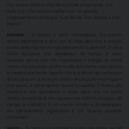
non essere soli ma uniti da una fede importante, una
fede che ci fa crescere nell’amore. Un grande
ringraziamento all’équipe: Suor Nicole, Don Mattia e Don
Marco”
Daniele
– “Il campo è stato meraviglioso. Ero partito
senza aspettative e anzi con la vaga idea che a questo
punto della vita non mi sarebbe servito a granché. Invece
certe situazioni che desideravo da tempo si sono
avverate senza che me l’aspettassi e meglio di come
volevo; ho poi avuto anche modo di ricevere a più riprese
e inaspettatamente l’aperta stima di alcuni dei compagni
di percorso, mi si sono poi chiariti alcuni punti interrogativi
che avevo e infine aperte nuove possibilità. Il ritorno alla
mediocre vita quotidiana è stato duro, ma mi porto
dentro la volontà di non lasciare che l’effetto positivo del
campo si cristallizzi in un morto ricordo e di perseguire
dei cambiamenti significativi e per quanto possibile
immediati”
Marta
– “Il campo vocazionale è stato una prova, sia nel