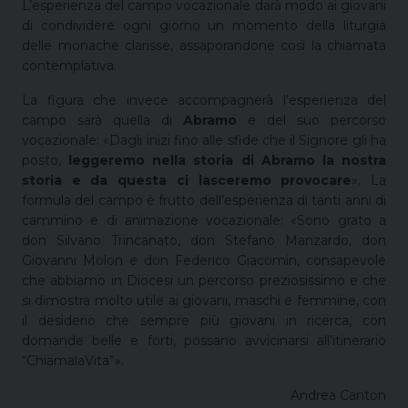
L’esperienza del campo vocazionale darà modo ai giovani
di condividere ogni giorno un momento della liturgia
delle monache clarisse, assaporandone così la chiamata
contemplativa.
La figura che invece accompagnerà l’esperienza del
campo sarà quella di
Abramo
e del suo percorso
vocazionale: «Dagli inizi fino alle sfide che il Signore gli ha
posto,
leggeremo nella storia di Abramo la nostra
storia e da questa ci lasceremo provocare
». La
formula del campo è frutto dell’esperienza di tanti anni di
cammino e di animazione vocazionale: «Sono grato a
don Silvano Trincanato, don Stefano Manzardo, don
Giovanni Molon e don Federico Giacomin, consapevole
che abbiamo in Diocesi un percorso preziosissimo e che
si dimostra molto utile ai giovani, maschi e femmine, con
il desiderio che sempre più giovani in ricerca, con
domande belle e forti, possano avvicinarsi all’itinerario
“ChiamalaVita”».
Andrea Canton