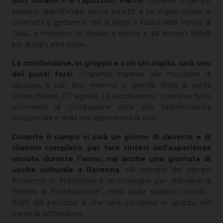
don Silvano – è l’apostolo Pietro
. Durante il campo
saranno approfonditi alcuni aspetti a lui legati, come la
chiamata a gettare le reti al largo, a fidarsi della Parola di
Gesù, a rimanere se stesso, a servire e ad amare i fratelli
più di ogni altra cosa».
La condivisione, in gruppo e con chi ospita, sarà uno
dei punti forti.
«Staremo insieme alle monache di
clausura, e con loro vivremo la grande festa di santa
Chiara d’Assisi, l’11 agosto. Le ascolteremo: ci sarà un forte
momento di condivisione della loro testimonianza
vocazionale e della loro esperienza di vita».
Durante il campo vi sarà un giorno di deserto e di
silenzio completo, per fare sintesi dell’esperienza
vissuta durante l’anno, ma anche una giornata di
uscita culturale a Ravenna
. «Al termine del campo
forniremo le indicazioni e le consegne per stendere la
“lettera di fruttificazione”, nella quale saranno raccolti i
frutti del percorso e che sarà condivisa in gruppo nel
mese di settembre».