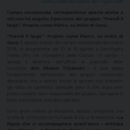
Dalla Difesa del Popolo del 1 luglio 2018
Campo vocazionale. Un’esperienza aperta anche a
chi non ha seguito il percorso del gruppo. “Prendi il
largo”. Proprio come Pietro, su invito di Gesù.
“Prendi il largo”. Proprio come Pietro, su invito di
Gesù
. È questo il titolo del campo vocazionale diocesano
2018, in programma dal 10 al 16 agosto a Sant’Agata
Feltria (Rn) nel monastero delle Clarisse. «Il campo –
spiega il direttore dell’ufficio di pastorale delle
vocazioni,
don Silvano Tricanato
– è una tappa
fondamentale dell’itinerario del gruppo vocazionale
diocesano, ma è aperto anche ai giovani che avessero
già fatto un cammino spirituale serio e che, dopo aver
preso contatto con i responsabili del gruppo, ritengano di
poter partecipare unendosi agli altri».
Sono giorni intensi di riflessione, silenzio, preghiera, ma
anche di confronto con la Parola di Dio e di fraternità. «
La
figura che ci accompagnerà quest’anno – anticipa