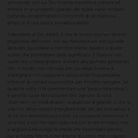
amorevole con cui Dio ci viene incontro e ci invita ad
entrare in un progetto grande, del quale vuole renderci
partecipi, prospettandoci l’orizzonte di un mare più
ampio e di una pesca sovrabbondante.
Il desiderio di Dio, infatti, è che la nostra vita non diventi
prigioniera dell’ovvio, non sia trascinata per inerzia nelle
abitudini quotidiane e non resti inerte davanti a quelle
scelte che potrebbero darle significato. Il Signore non
vuole che ci rassegniamo a vivere alla giornata pensando
che, in fondo, non c’è nulla per cui valga la pena di
impegnarsi con passione e spegnendo l’inquietudine
interiore di cercare nuove rotte per il nostro navigare. Se
qualche volta ci fa sperimentare una “pesca miracolosa”,
è perché vuole farci scoprire che ognuno di noi è
chiamato – in modi diversi – a qualcosa di grande, e che la
vita non deve restare impigliata nelle reti del non-senso e
di ciò che anestetizza il cuore. La vocazione, insomma, è
un invito a non fermarci sulla riva con le reti in mano, ma
a seguire Gesù lungo la strada che ha pensato per noi,
per la nostra felicità e per il bene di coloro che ci stanno