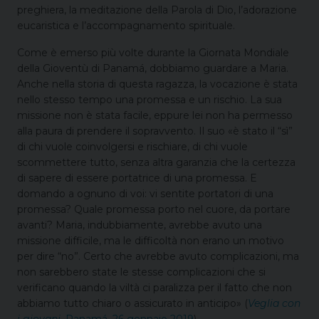
preghiera, la meditazione della Parola di Dio, l’adorazione
eucaristica e l’accompagnamento spirituale.
Come è emerso più volte durante la Giornata Mondiale
della Gioventù di Panamá, dobbiamo guardare a Maria.
Anche nella storia di questa ragazza, la vocazione è stata
nello stesso tempo una promessa e un rischio. La sua
missione non è stata facile, eppure lei non ha permesso
alla paura di prendere il sopravvento. Il suo «è stato il “sì”
di chi vuole coinvolgersi e rischiare, di chi vuole
scommettere tutto, senza altra garanzia che la certezza
di sapere di essere portatrice di una promessa. E
domando a ognuno di voi: vi sentite portatori di una
promessa? Quale promessa porto nel cuore, da portare
avanti? Maria, indubbiamente, avrebbe avuto una
missione difficile, ma le difficoltà non erano un motivo
per dire “no”. Certo che avrebbe avuto complicazioni, ma
non sarebbero state le stesse complicazioni che si
verificano quando la viltà ci paralizza per il fatto che non
abbiamo tutto chiaro o assicurato in anticipo» (
Veglia con
i giovani
, Panamá, 26 gennaio 2019
).