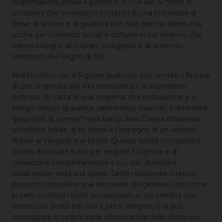
responsabilità sociali e politiche, e così via. Si tratta di
vocazioni che ci rendono portatori di una promessa di
bene, di amore e di giustizia non solo per noi stessi, ma
anche per i contesti sociali e culturali in cui viviamo, che
hanno bisogno di cristiani coraggiosi e di autentici
testimoni del Regno di Dio.
Nell’incontro con il Signore qualcuno può sentire il fascino
di una chiamata alla vita consacrata o al sacerdozio
ordinato. Si tratta di una scoperta che entusiasma e al
tempo stesso spaventa, sentendosi chiamati a diventare
“pescatori di uomini” nella barca della Chiesa attraverso
un’offerta totale di sé stessi e l’impegno di un servizio
fedele al Vangelo e ai fratelli. Questa scelta comporta il
rischio di lasciare tutto per seguire il Signore e di
consacrarsi completamente a Lui, per diventare
collaboratori della sua opera. Tante resistenze interiori
possono ostacolare una decisione del genere, così come
in certi contesti molto secolarizzati, in cui sembra non
esserci più posto per Dio e per il Vangelo, ci si può
scoraggiare e cadere nella «stanchezza della speranza»