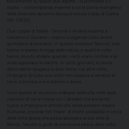
brevemente su questi due aspetti – la promessa e il
rischio – contemplando insieme a voi la scena evangelica
della chiamata dei primi discepoli presso il lago di Galilea
(
Mc
1,16-20).
Due coppie di fratelli – Simone e Andrea insieme a
Giacomo e Giovanni – stanno svolgendo il loro lavoro
quotidiano di pescatori. In questo mestiere faticoso, essi
hanno imparato le leggi della natura, e qualche volta
hanno dovuto sfidarle quando i venti erano contrari e le
onde agitavano le barche. In certe giornate, la pesca
abbondante ripagava la dura fatica, ma, altre volte,
l’impegno di tutta una notte non bastava a riempire le
reti e si tornava a riva stanchi e delusi.
Sono queste le situazioni ordinarie della vita, nelle quali
ciascuno di noi si misura con i desideri che porta nel
cuore, si impegna in attività che spera possano essere
fruttuose, procede nel “mare” di molte possibilità in cerca
della rotta giusta che possa appagare la sua sete di
felicità. Talvolta si gode di una buona pesca, altre volte,