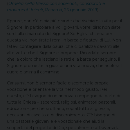
(
Omelia nella Messa con sacerdoti, consacrati e
movimenti laicali
, Panamá, 26 gennaio 2019
).
Eppure, non c’è gioia più grande che rischiare la vita per il
Signore! In particolare a voi, giovani, vorrei dire: non siate
sordi alla chiamata del Signore! Se Egli vi chiama per
questa via, non tirate i remi in barca e fidatevi di Lui. Non
fatevi contagiare dalla paura, che ci paralizza davanti alle
alte vette che il Signore ci propone. Ricordate sempre
che, a coloro che lasciano le reti e la barca per seguirlo, il
Signore promette la gioia di una vita nuova, che ricolma il
cuore e anima il cammino.
Carissimi, non è sempre facile discernere la propria
vocazione e orientare la vita nel modo giusto. Per
questo, c’è bisogno di un rinnovato impegno da parte di
tutta la Chiesa – sacerdoti, religiosi, animatori pastorali,
educatori – perché si offrano, soprattutto ai giovani,
occasioni di ascolto e di discernimento. C’è bisogno di
una pastorale giovanile e vocazionale che aiuti la
scoperta del progetto di Dio, specialmente attraverso la