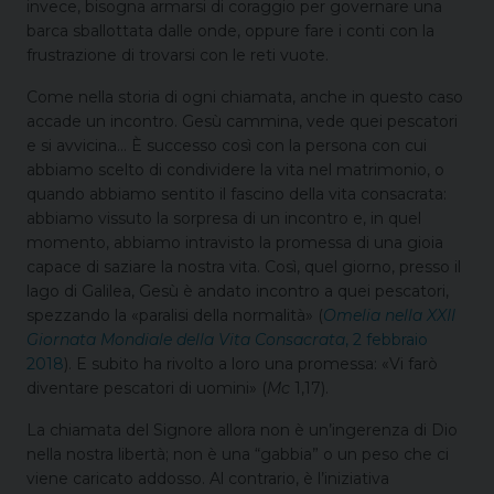
invece, bisogna armarsi di coraggio per governare una
barca sballottata dalle onde, oppure fare i conti con la
frustrazione di trovarsi con le reti vuote.
Come nella storia di ogni chiamata, anche in questo caso
accade un incontro. Gesù cammina, vede quei pescatori
e si avvicina… È successo così con la persona con cui
abbiamo scelto di condividere la vita nel matrimonio, o
quando abbiamo sentito il fascino della vita consacrata:
abbiamo vissuto la sorpresa di un incontro e, in quel
momento, abbiamo intravisto la promessa di una gioia
capace di saziare la nostra vita. Così, quel giorno, presso il
lago di Galilea, Gesù è andato incontro a quei pescatori,
spezzando la «paralisi della normalità» (
Omelia nella XXII
Giornata Mondiale della Vita Consacrata
, 2 febbraio
2018
). E subito ha rivolto a loro una promessa: «Vi farò
diventare pescatori di uomini» (
Mc
1,17).
La chiamata del Signore allora non è un’ingerenza di Dio
nella nostra libertà; non è una “gabbia” o un peso che ci
viene caricato addosso. Al contrario, è l’iniziativa