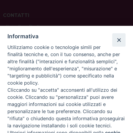
CONTATTI
ufficio: Casa Pio X
via Bonporti, 20 – 35141 Padova
Informativa
tel: +39 351 619 2354
e mail:
ufficiovocazionipadova@gmail.
com
Utilizziamo cookie o tecnologie simili per
finalità tecniche e, con il tuo consenso, anche per
altre finalità ("interazioni e funzionalità semplici",
"miglioramento dell'esperienza", "misurazione" e
"targeting e pubblicità") come specificato nella
sede: Casa Sant'Andrea
cookie policy.
via Valmarana, 20 – 35133 Padova
Cliccando su "accetta" acconsenti all'utilizzo dei
instagram:
@casasantandreapadova
cookie. Cliccando su "personalizza" puoi avere
e mail:
casasantandreapadova@gmail.
com
maggiori informazioni sui cookie utilizzati e
personalizzare le tue preferenze. Cliccando su
"rifiuta" o chiudendo questa informativa proseguirai
Copyright©
ChiesadiPadova2022
Privacy Policy
la navigazione installando i soli cookie tecnici.
Ulteriori informazioni sono disponibili nella
cookie