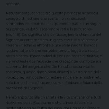
accanto.
Naturalmente, abbracciare questa promessa richiede il
coraggio di rischiare una scelta. I primi discepoli,
sentendosi chiamati da Lui a prendere parte a un sogno
più grande, «subito lasciarono le reti e lo seguirono»
(
Mc
1,18). Ciò significa che per accogliere la chiamata del
Signore occorre mettersi in gioco con tutto sé stessi e
correre il rischio di affrontare una sfida inedita; bisogna
lasciare tutto ciò che vorrebbe tenerci legati alla nostra
piccola barca, impedendoci di fare una scelta definitiva; ci
viene chiesta quell’audacia che ci sospinge con forza alla
scoperta del progetto che Dio ha sulla nostra vita. In
sostanza, quando siamo posti dinanzi al vasto mare della
vocazione, non possiamo restare a riparare le nostre reti,
sulla barca che ci dà sicurezza, ma dobbiamo fidarci della
promessa del Signore.
Penso anzitutto alla chiamata alla vita cristiana, che tutti
riceviamo con il Battesimo e che ci ricorda come la
nostra vita non sia frutto del caso, ma il dono dell’essere