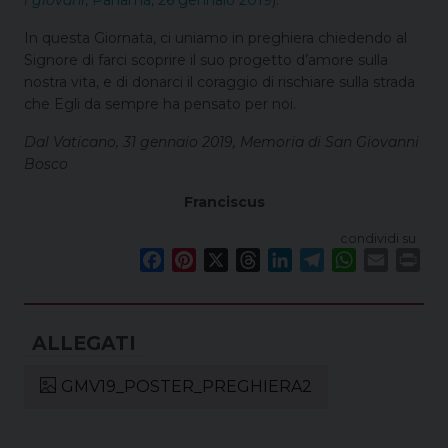
In questa Giornata, ci uniamo in preghiera chiedendo al
Signore di farci scoprire il suo progetto d’amore sulla
nostra vita, e di donarci il coraggio di rischiare sulla strada
che Egli da sempre ha pensato per noi.
Dal Vaticano, 31 gennaio 2019, Memoria di San Giovanni
Bosco
Franciscus
condividi su
F
P
X
T
L
T
W
E
P
a
i
h
i
e
h
m
r
c
n
r
n
l
a
a
i
e
t
e
k
e
t
i
n
b
e
a
e
g
s
l
t
o
r
d
d
r
A
GMV19_POSTER_PREGHIERA2
o
e
s
I
a
p
k
s
n
m
p