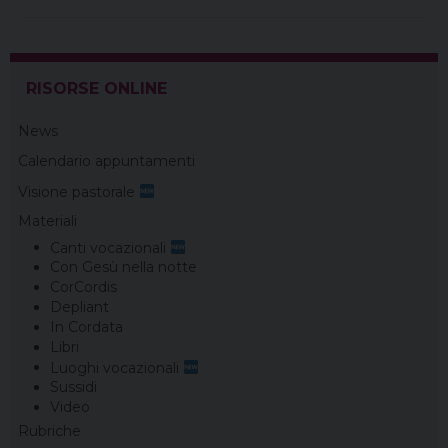
t
RISORSE ONLINE
News
Calendario appuntamenti
Visione pastorale
Materiali
Canti vocazionali
Con Gesù nella notte
CorCordis
Depliant
In Cordata
Libri
Luoghi vocazionali
Sussidi
Video
Rubriche