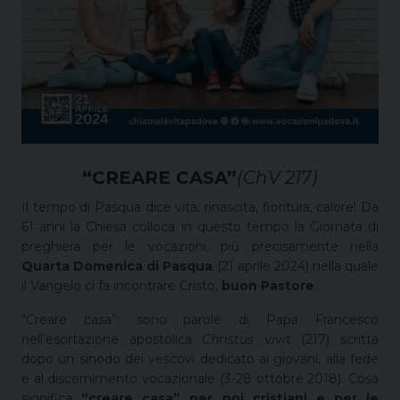
“CREARE CASA”
(ChV 217)
Il tempo di Pasqua dice vita, rinascita, fioritura, calore! Da
61 anni la Chiesa colloca in questo tempo la Giornata di
preghiera per le vocazioni, più precisamente nella
Quarta Domenica di Pasqua
(21 aprile 2024) nella quale
il Vangelo ci fa incontrare Cristo,
buon Pastore
.
“Creare casa”: sono parole di Papa Francesco
nell’esortazione apostolica
Christus vivit
(217)
scritta
dopo un sinodo dei vescovi dedicato ai giovani, alla fede
e al discernimento vocazionale (3-28 ottobre 2018).
Cosa
significa
“creare casa” per noi cristiani e per le