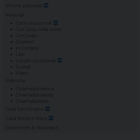
Visione pastorale
Materiali
Canti vocazionali
Con Gesù nella notte
CorCordis
Depliant
In Cordata
Libri
Luoghi vocazionali
Sussidi
Video
Rubriche
Chiamadomenica
Chiamadomanda
Chiamalastrada
Casa Sant’Andrea
Casa Marta e Maria
Chierichetti & Ministranti