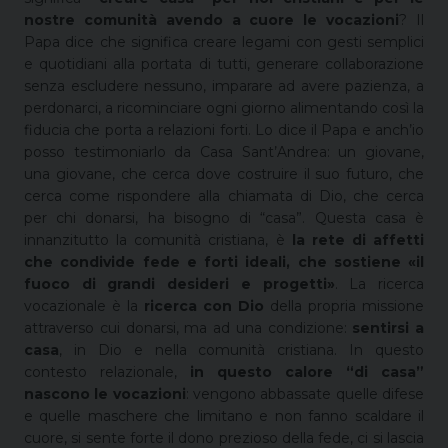
nostre comunità avendo a cuore le vocazioni
? Il
Papa dice che significa creare legami con gesti semplici
e quotidiani alla portata di tutti, generare collaborazione
senza escludere nessuno, imparare ad avere pazienza, a
perdonarci, a ricominciare ogni giorno alimentando così la
fiducia che porta a relazioni forti.
Lo dice il Papa e anch’io
posso testimoniarlo da Casa Sant’Andrea: un giovane,
una giovane, che cerca dove costruire il suo futuro, che
cerca come rispondere alla chiamata di Dio, che cerca
per chi donarsi, ha bisogno di “casa”. Questa casa è
innanzitutto la comunità cristiana, è
la rete di affetti
che condivide fede e forti ideali, che sostiene «il
fuoco di grandi desideri e progetti»
. La ricerca
vocazionale è la
ricerca con Dio
della propria missione
attraverso cui donarsi, ma ad una condizione:
sentirsi a
casa
, in Dio e nella comunità cristiana.
In questo
contesto relazionale,
in questo calore “di casa”
nascono le vocazioni
: vengono abbassate quelle difese
e quelle maschere che limitano e non fanno scaldare il
cuore, si sente forte il dono prezioso della fede, ci si lascia