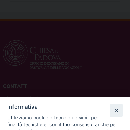
CONTATTI
ufficio: Casa Pio X
via Bonporti, 20 – 35141 Padova
Informativa
tel: +39 351 619 2354
e mail:
ufficiovocazionipadova@gmail.
com
Utilizziamo cookie o tecnologie simili per
finalità tecniche e, con il tuo consenso, anche per