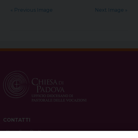
« Previous Image
Next Image »
CONTATTI
ufficio: Casa Pio X