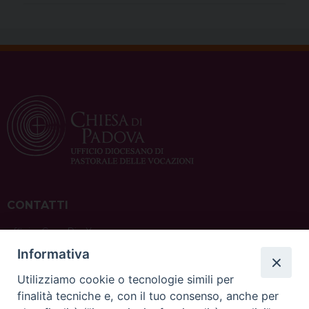
CONTATTI
ufficio: Casa Pio X
via Bonporti, 20 – 35141 Padova
Informativa
tel: +39 351 619 2354
e mail:
ufficiovocazionipadova@gmail.
com
Utilizziamo cookie o tecnologie simili per
finalità tecniche e, con il tuo consenso, anche per