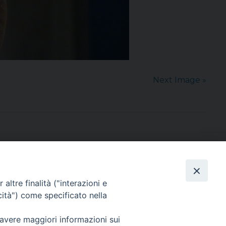
Next Image »
altre finalità ("interazioni e
cità") come specificato nella
sede: Casa Sant'Andrea
via Valmarana, 20 – 35133 Padova
 avere maggiori informazioni sui