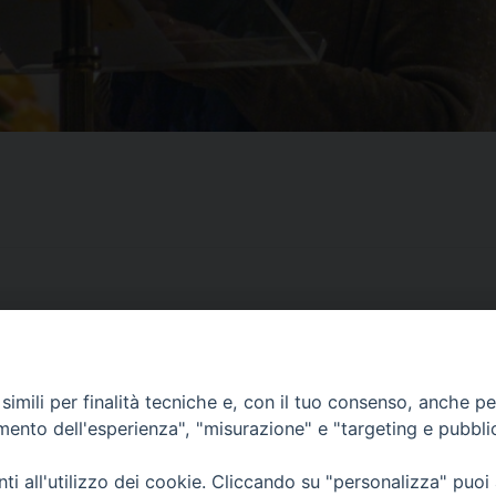
imili per finalità tecniche e, con il tuo consenso, anche per 
CONTATTI
amento dell'esperienza", "misurazione" e "targeting e pubbli
ufficio: Casa Pio X
via Bonporti, 20 – 35141 Padova
i all'utilizzo dei cookie. Cliccando su "personalizza" puoi