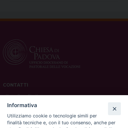
CONTATTI
ufficio: Casa Pio X
via Bonporti, 20 – 35141 Padova
Informativa
tel: +39 351 619 2354
e mail:
ufficiovocazionipadova@gmail.
com
Utilizziamo cookie o tecnologie simili per
finalità tecniche e, con il tuo consenso, anche per