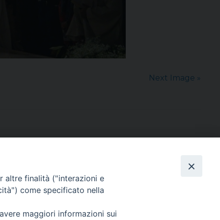
Next Image »
altre finalità ("interazioni e
cità") come specificato nella
sede: Casa Sant'Andrea
via Valmarana, 20 – 35133 Padova
 avere maggiori informazioni sui