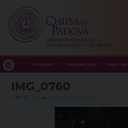
Skip
to
content
CHI SIAMO
GIOVANI (19+)
ANNO MA
IMG_0760
2560 × 1707
VEGLIA VOCAZIONALE 2023