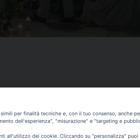
imili per finalità tecniche e, con il tuo consenso, anche per 
CONTATTI
amento dell'esperienza", "misurazione" e "targeting e pubbli
ufficio: Casa Pio X
via Bonporti, 20 – 35141 Padova
i all'utilizzo dei cookie. Cliccando su "personalizza" puoi