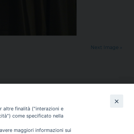
Next Image »
altre finalità ("interazioni e
cità") come specificato nella
sede: Casa Sant'Andrea
via Valmarana, 20 – 35133 Padova
 avere maggiori informazioni sui