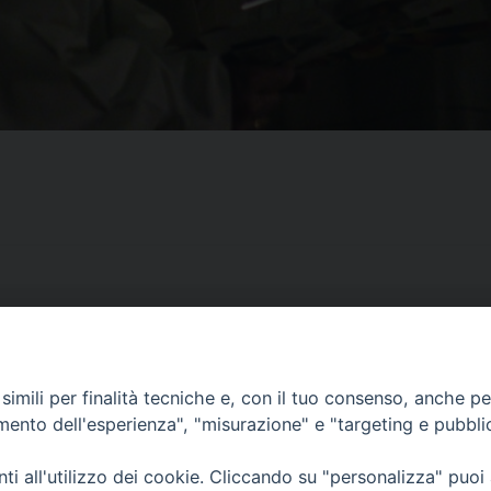
imili per finalità tecniche e, con il tuo consenso, anche per 
CONTATTI
amento dell'esperienza", "misurazione" e "targeting e pubbli
ufficio: Casa Pio X
via Bonporti, 20 – 35141 Padova
i all'utilizzo dei cookie. Cliccando su "personalizza" puoi