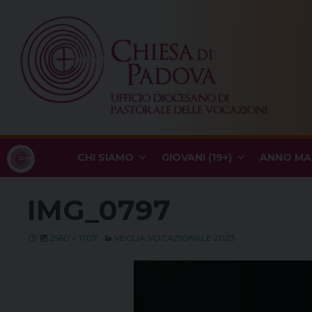
Skip
to
content
CHI SIAMO
GIOVANI (19+)
ANNO MA
IMG_0797
2560 × 1707
VEGLIA VOCAZIONALE 2023