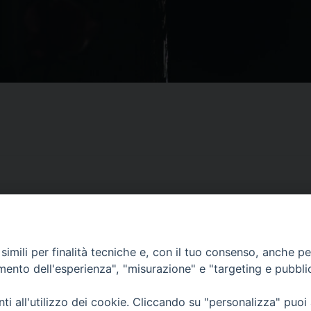
imili per finalità tecniche e, con il tuo consenso, anche per 
CONTATTI
amento dell'esperienza", "misurazione" e "targeting e pubbli
ufficio: Casa Pio X
via Bonporti, 20 – 35141 Padova
i all'utilizzo dei cookie. Cliccando su "personalizza" puoi