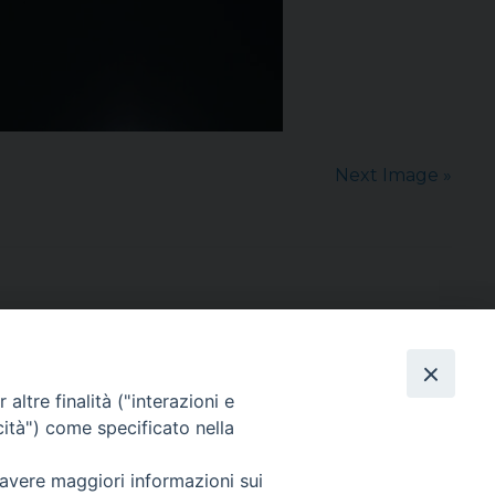
Next Image »
altre finalità ("interazioni e
cità") come specificato nella
sede: Casa Sant'Andrea
via Valmarana, 20 – 35133 Padova
 avere maggiori informazioni sui