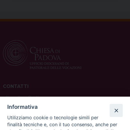
CONTATTI
ufficio: Casa Pio X
via Bonporti, 20 – 35141 Padova
Informativa
tel: +39 351 619 2354
e mail:
ufficiovocazionipadova@gmail.
com
Utilizziamo cookie o tecnologie simili per
finalità tecniche e, con il tuo consenso, anche per