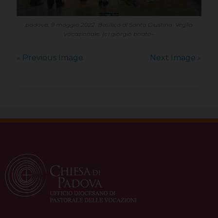
padova, 9 maggio 2022. Basilica di Santa Giustina. Veglia
vocazionale. (c) giorgio boato–
« Previous Image
Next Image »