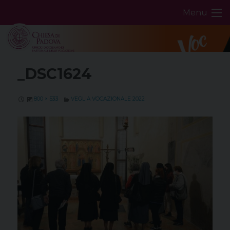
Skip
Menu
to
content
_DSC1624
800 × 533
VEGLIA VOCAZIONALE 2022