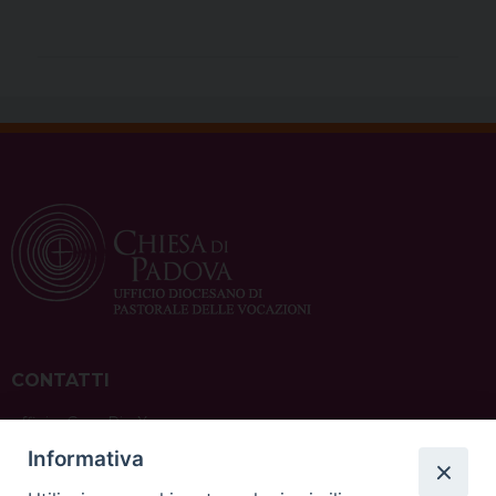
CONTATTI
ufficio: Casa Pio X
via Bonporti, 20 – 35141 Padova
Informativa
tel: +39 351 619 2354