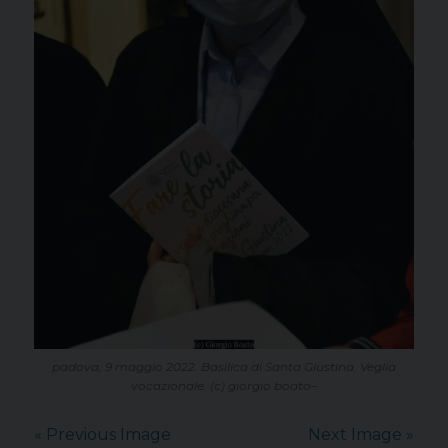
padova, 9 maggio 2022. Basilica di Santa Giustina. Veglia
vocazionale. (c) giorgio boato–
« Previous Image
Next Image »