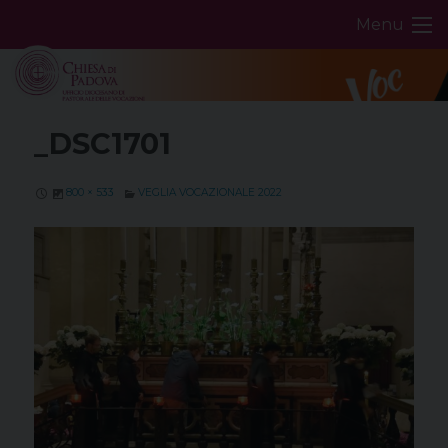
Skip
Menu
to
content
_DSC1701
800 × 533
VEGLIA VOCAZIONALE 2022