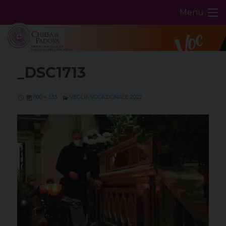
Skip
Menu
to
content
_DSC1713
800 × 533
VEGLIA VOCAZIONALE 2022