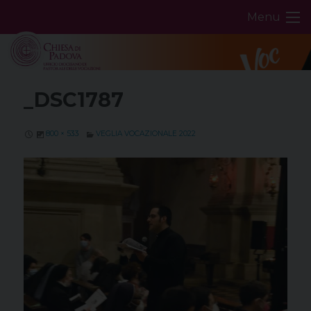
Skip
Menu
to
content
_DSC1787
800 × 533
VEGLIA VOCAZIONALE 2022