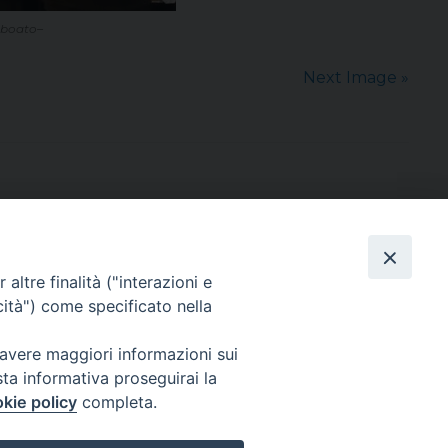
o boato–
Next Image »
altre finalità ("interazioni e
cità") come specificato nella
sede: Casa Sant'Andrea
via Valmarana, 20 – 35133 Padova
 avere maggiori informazioni sui
instagram:
@casasantandreapadova
sta informativa proseguirai la
e mail:
casasantandreapadova@gmail.
com
kie policy
completa.