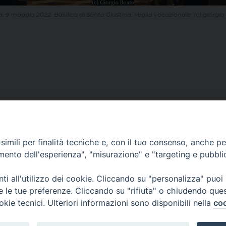
 9 maggio 2022. Basilica di Santa Giustina. Veglia vocazionale. (c) giorgi
imili per finalità tecniche e, con il tuo consenso, anche per 
CONTATTI
amento dell'esperienza", "misurazione" e "targeting e pubbli
ufficio: Casa Pio X
via Bonporti, 20 – 35141 Padova
i all'utilizzo dei cookie. Cliccando su "personalizza" puoi
tel: +39 351 619 2354
re le tue preferenze. Cliccando su "rifiuta" o chiudendo que
e mail:
ufficiovocazionipadova@gmail.
com
okie tecnici. Ulteriori informazioni sono disponibili nella
coo