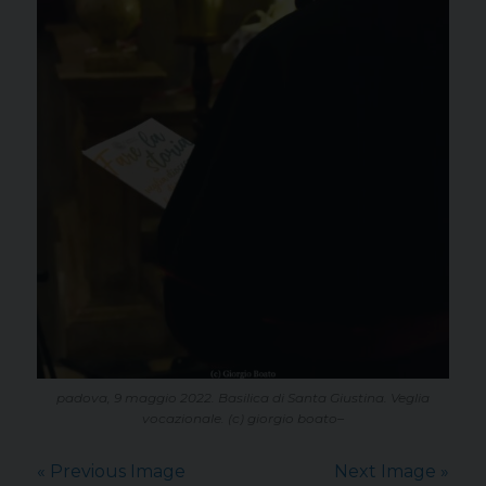
padova, 9 maggio 2022. Basilica di Santa Giustina. Veglia
vocazionale. (c) giorgio boato–
« Previous Image
Next Image »