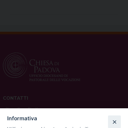
CONTATTI
ufficio: Casa Pio X
via Bonporti, 20 – 35141 Padova
Informativa
tel: +39 351 619 2354