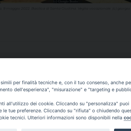
 9 maggio 2022. Basilica di Santa Giustina. Veglia vocazionale. (c) giorgi
imili per finalità tecniche e, con il tuo consenso, anche per 
CONTATTI
amento dell'esperienza", "misurazione" e "targeting e pubbli
ufficio: Casa Pio X
via Bonporti, 20 – 35141 Padova
i all'utilizzo dei cookie. Cliccando su "personalizza" puoi
tel: +39 351 619 2354
re le tue preferenze. Cliccando su "rifiuta" o chiudendo que
e mail:
ufficiovocazionipadova@gmail.
com
okie tecnici. Ulteriori informazioni sono disponibili nella
coo