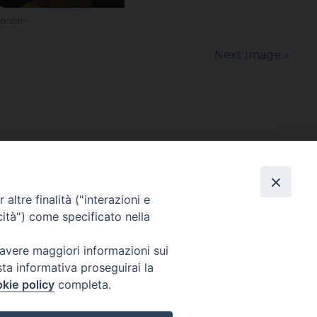
o boato–
Next Image »
altre finalità ("interazioni e
cità") come specificato nella
sede: Casa Sant'Andrea
via Valmarana, 20 – 35133 Padova
 avere maggiori informazioni sui
instagram:
@casasantandreapadova
sta informativa proseguirai la
e mail:
casasantandreapadova@gmail.
com
kie policy
completa.