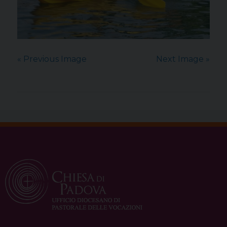
« Previous Image
Next Image »