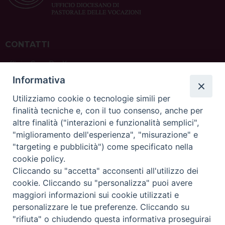
CONTATTI
ufficio: Casa Pio X
via Bonporti, 20 – 35141 Padova
Informativa
tel: +39 351 619 2354
e mail:
ufficiovocazionipadova@gmail.
com
Utilizziamo cookie o tecnologie simili per
finalità tecniche e, con il tuo consenso, anche per
altre finalità ("interazioni e funzionalità semplici",
"miglioramento dell'esperienza", "misurazione" e
"targeting e pubblicità") come specificato nella
sede: Casa Sant'Andrea
cookie policy.
via Valmarana, 20 – 35133 Padova
Cliccando su "accetta" acconsenti all'utilizzo dei
instagram:
@casasantandreapadova
cookie. Cliccando su "personalizza" puoi avere
e mail:
casasantandreapadova@gmail.
com
maggiori informazioni sui cookie utilizzati e
personalizzare le tue preferenze. Cliccando su
"rifiuta" o chiudendo questa informativa proseguirai
Copyright©
ChiesadiPadova2022