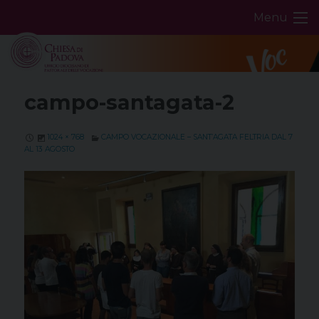
Skip
Menu
to
content
campo-santagata-2
1024 × 768
CAMPO VOCAZIONALE – SANT’AGATA FELTRIA DAL 7
AL 13 AGOSTO