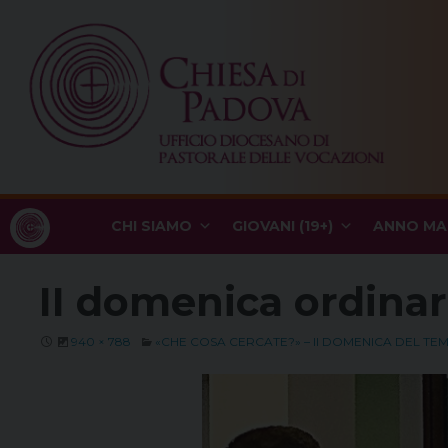
Skip
to
content
CHI SIAMO
GIOVANI (19+)
ANNO MA
II domenica ordinar
940 × 788
«CHE COSA CERCATE?» – II DOMENICA DEL T