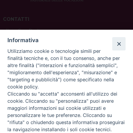
CONTATTI
ufficio: Casa Pio X
via Bonporti, 20 – 35141 Padova
Informativa
tel: +39 351 619 2354
e mail:
ufficiovocazionipadova@gmail.
com
Utilizziamo cookie o tecnologie simili per
finalità tecniche e, con il tuo consenso, anche per
altre finalità ("interazioni e funzionalità semplici",
"miglioramento dell'esperienza", "misurazione" e
"targeting e pubblicità") come specificato nella
sede: Casa Sant'Andrea
cookie policy.
via Valmarana, 20 – 35133 Padova
Cliccando su "accetta" acconsenti all'utilizzo dei
instagram:
@casasantandreapadova
cookie. Cliccando su "personalizza" puoi avere
e mail:
casasantandreapadova@gmail.
com
maggiori informazioni sui cookie utilizzati e
personalizzare le tue preferenze. Cliccando su
"rifiuta" o chiudendo questa informativa proseguirai
Copyright©
ChiesadiPadova2022
Privacy Policy
la navigazione installando i soli cookie tecnici.