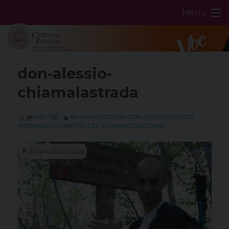
Skip
Menu
to
content
don-alessio-
chiamalastrada
940 × 788
#CHIAMALASTRADA – DON ALESSIO ROSSETTO,
ORDINANDO PRESBITERO DEL SEMINARIO DIOCESANO