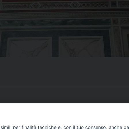
imili per finalità tecniche e, con il tuo consenso, anche per 
CONTATTI