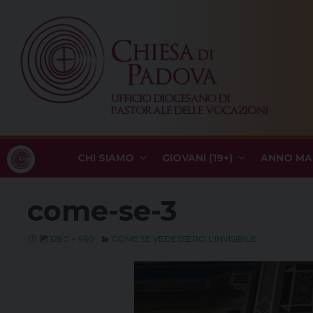
Skip
to
content
CHI SIAMO
GIOVANI (19+)
ANNO MA
come-se-3
1280 × 960
COME SE VEDESSERO L’INVISIBILE