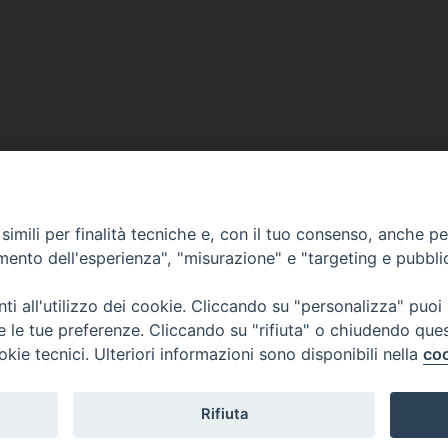
imili per finalità tecniche e, con il tuo consenso, anche per 
CONTATTI
amento dell'esperienza", "misurazione" e "targeting e pubbli
ufficio: Casa Pio X
via Bonporti, 20 – 35141 Padova
i all'utilizzo dei cookie. Cliccando su "personalizza" puoi
tel: +39 351 619 2354
re le tue preferenze. Cliccando su "rifiuta" o chiudendo que
e mail:
ufficiovocazionipadova@gmail.
com
okie tecnici. Ulteriori informazioni sono disponibili nella
coo
Rifiuta