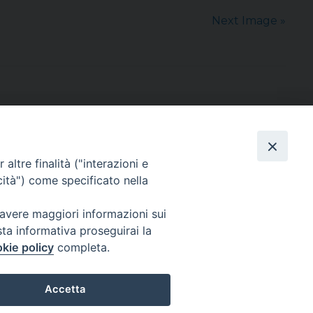
Next Image »
altre finalità ("interazioni e
cità") come specificato nella
sede: Casa Sant'Andrea
via Valmarana, 20 – 35133 Padova
 avere maggiori informazioni sui
instagram:
@casasantandreapadova
sta informativa proseguirai la
e mail:
casasantandreapadova@gmail.
com
kie policy
completa.
Accetta
Privacy Policy