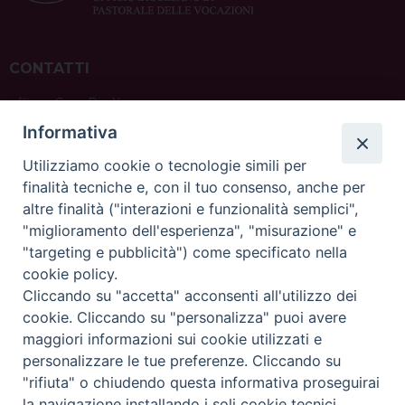
CONTATTI
ufficio: Casa Pio X
via Bonporti, 20 – 35141 Padova
Informativa
tel: +39 351 619 2354
e mail:
ufficiovocazionipadova@gmail.
com
Utilizziamo cookie o tecnologie simili per
finalità tecniche e, con il tuo consenso, anche per
altre finalità ("interazioni e funzionalità semplici",
"miglioramento dell'esperienza", "misurazione" e
"targeting e pubblicità") come specificato nella
sede: Casa Sant'Andrea
cookie policy.
via Valmarana, 20 – 35133 Padova
Cliccando su "accetta" acconsenti all'utilizzo dei
instagram:
@casasantandreapadova
cookie. Cliccando su "personalizza" puoi avere
e mail:
casasantandreapadova@gmail.
com
maggiori informazioni sui cookie utilizzati e
personalizzare le tue preferenze. Cliccando su
"rifiuta" o chiudendo questa informativa proseguirai
Copyright©
ChiesadiPadova2022
Privacy Policy
la navigazione installando i soli cookie tecnici.