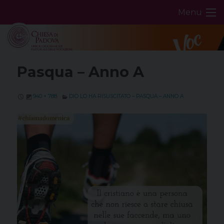
Skip
Menu
to
content
Pasqua – Anno A
940 × 788
DIO LO HA RISUSCITATO – PASQUA – ANNO A