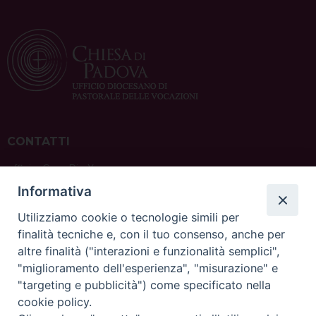
CONTATTI
ufficio: Casa Pio X
via Bonporti, 20 – 35141 Padova
Informativa
tel: +39 351 619 2354
e mail:
ufficiovocazionipadova@gmail.
com
Utilizziamo cookie o tecnologie simili per
finalità tecniche e, con il tuo consenso, anche per
altre finalità ("interazioni e funzionalità semplici",
"miglioramento dell'esperienza", "misurazione" e
"targeting e pubblicità") come specificato nella
sede: Casa Sant'Andrea
cookie policy.
via Valmarana, 20 – 35133 Padova