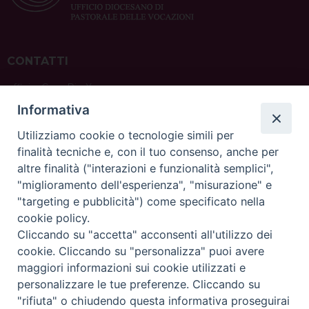
CONTATTI
ufficio: Casa Pio X
via Bonporti, 20 – 35141 Padova
Informativa
tel: +39 351 619 2354
e mail:
ufficiovocazionipadova@gmail.
com
Utilizziamo cookie o tecnologie simili per
finalità tecniche e, con il tuo consenso, anche per
altre finalità ("interazioni e funzionalità semplici",
"miglioramento dell'esperienza", "misurazione" e
"targeting e pubblicità") come specificato nella
sede: Casa Sant'Andrea
cookie policy.
via Valmarana, 20 – 35133 Padova
Cliccando su "accetta" acconsenti all'utilizzo dei
instagram:
@casasantandreapadova
cookie. Cliccando su "personalizza" puoi avere
e mail:
casasantandreapadova@gmail.
com
maggiori informazioni sui cookie utilizzati e
personalizzare le tue preferenze. Cliccando su
"rifiuta" o chiudendo questa informativa proseguirai
Copyright©
ChiesadiPadova2022