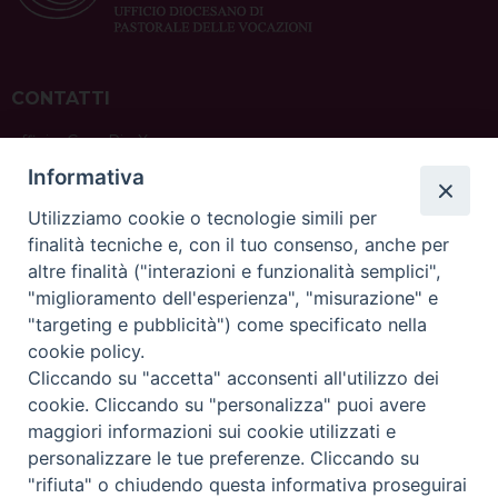
CONTATTI
ufficio: Casa Pio X
via Bonporti, 20 – 35141 Padova
Informativa
tel: +39 351 619 2354
e mail:
ufficiovocazionipadova@gmail.
com
Utilizziamo cookie o tecnologie simili per
finalità tecniche e, con il tuo consenso, anche per
altre finalità ("interazioni e funzionalità semplici",
"miglioramento dell'esperienza", "misurazione" e
"targeting e pubblicità") come specificato nella
sede: Casa Sant'Andrea
cookie policy.
via Valmarana, 20 – 35133 Padova
Cliccando su "accetta" acconsenti all'utilizzo dei
instagram:
@casasantandreapadova
cookie. Cliccando su "personalizza" puoi avere
e mail:
casasantandreapadova@gmail.
com
maggiori informazioni sui cookie utilizzati e
personalizzare le tue preferenze. Cliccando su
"rifiuta" o chiudendo questa informativa proseguirai
Copyright©
ChiesadiPadova2022