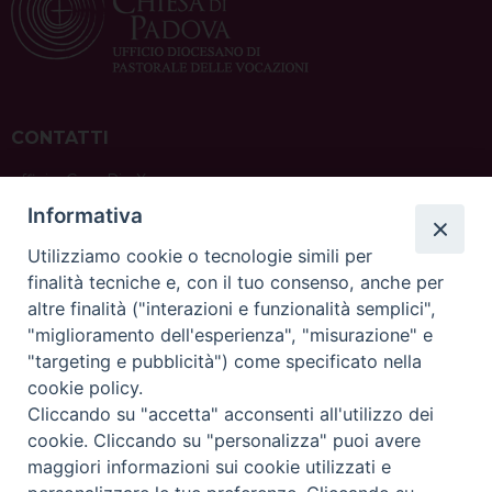
CONTATTI
ufficio: Casa Pio X
via Bonporti, 20 – 35141 Padova
Informativa
tel: +39 351 619 2354
e mail:
ufficiovocazionipadova@gmail.
com
Utilizziamo cookie o tecnologie simili per
finalità tecniche e, con il tuo consenso, anche per
altre finalità ("interazioni e funzionalità semplici",
"miglioramento dell'esperienza", "misurazione" e
"targeting e pubblicità") come specificato nella
sede: Casa Sant'Andrea
cookie policy.
via Valmarana, 20 – 35133 Padova
Cliccando su "accetta" acconsenti all'utilizzo dei
instagram:
@casasantandreapadova
cookie. Cliccando su "personalizza" puoi avere
e mail:
casasantandreapadova@gmail.
com
maggiori informazioni sui cookie utilizzati e