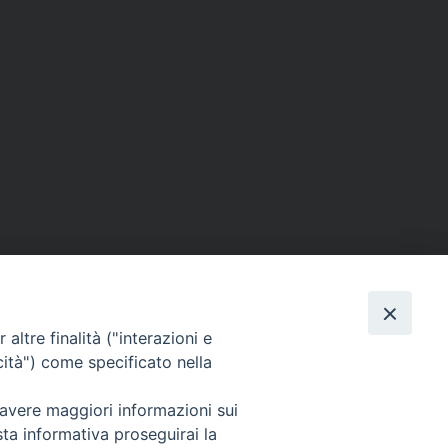
altre finalità ("interazioni e
cità") come specificato nella
sede: Casa Sant'Andrea
via Valmarana, 20 – 35133 Padova
 avere maggiori informazioni sui
instagram:
@casasantandreapadova
sta informativa proseguirai la
e mail:
casasantandreapadova@gmail.
com