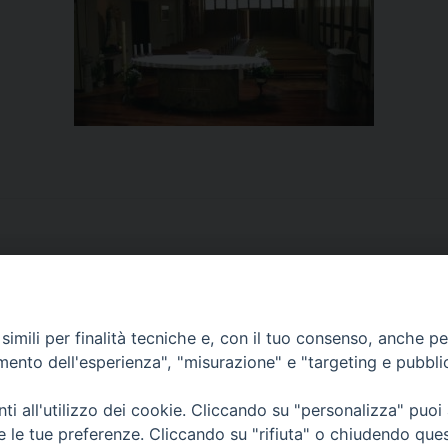
imili per finalità tecniche e, con il tuo consenso, anche per 
CONTATTI
amento dell'esperienza", "misurazione" e "targeting e pubbli
ufficio: Casa Pio X
via Bonporti, 20 – 35141 Padova
i all'utilizzo dei cookie. Cliccando su "personalizza" puoi
tel: +39 351 619 2354
re le tue preferenze. Cliccando su "rifiuta" o chiudendo que
e mail:
ufficiovocazionipadova@gmail.
com