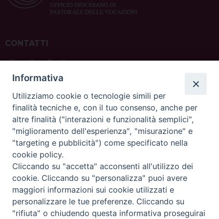
CONTATTI
ufficio: Casa Pio X
via Bonporti, 20 – 35141 Padova
Informativa
tel: +39 351 619 2354
e mail:
ufficiovocazionipadova@gmail.
com
Utilizziamo cookie o tecnologie simili per
finalità tecniche e, con il tuo consenso, anche per
altre finalità ("interazioni e funzionalità semplici",
"miglioramento dell'esperienza", "misurazione" e
"targeting e pubblicità") come specificato nella
sede: Casa Sant'Andrea
cookie policy.
via Valmarana, 20 – 35133 Padova
Cliccando su "accetta" acconsenti all'utilizzo dei
instagram:
@casasantandreapadova
cookie. Cliccando su "personalizza" puoi avere
e mail:
casasantandreapadova@gmail.
com
maggiori informazioni sui cookie utilizzati e
personalizzare le tue preferenze. Cliccando su
"rifiuta" o chiudendo questa informativa proseguirai
Copyright©
ChiesadiPadova2022