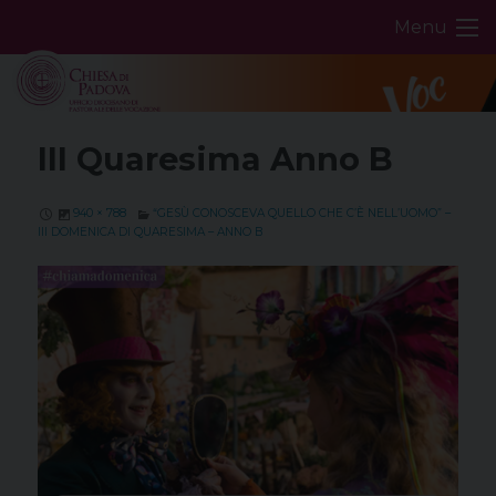
Skip
Menu
to
content
III Quaresima Anno B
940 × 788
“GESÙ CONOSCEVA QUELLO CHE C’È NELL’UOMO” –
III DOMENICA DI QUARESIMA – ANNO B