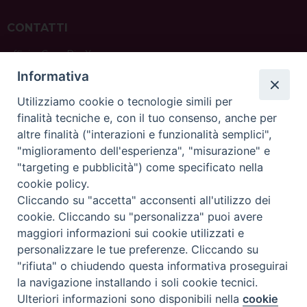
CONTATTI
ufficio: Casa Pio X
via Bonporti, 20 – 35141 Padova
Informativa
tel: +39 351 619 2354
e mail:
ufficiovocazionipadova@gmail.
com
Utilizziamo cookie o tecnologie simili per
finalità tecniche e, con il tuo consenso, anche per
altre finalità ("interazioni e funzionalità semplici",
"miglioramento dell'esperienza", "misurazione" e
"targeting e pubblicità") come specificato nella
sede: Casa Sant'Andrea
cookie policy.
via Valmarana, 20 – 35133 Padova
Cliccando su "accetta" acconsenti all'utilizzo dei
instagram:
@casasantandreapadova
cookie. Cliccando su "personalizza" puoi avere
e mail:
casasantandreapadova@gmail.
com
maggiori informazioni sui cookie utilizzati e
personalizzare le tue preferenze. Cliccando su
"rifiuta" o chiudendo questa informativa proseguirai
Copyright©
ChiesadiPadova2022
Privacy Policy
la navigazione installando i soli cookie tecnici.
Ulteriori informazioni sono disponibili nella
cookie
Preferenze Cookie