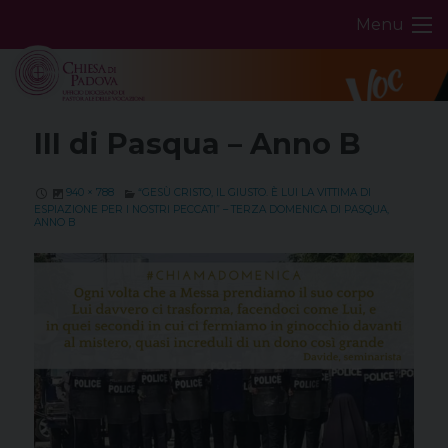
Skip
Menu
to
content
III di Pasqua – Anno B
940 × 788
“GESÙ CRISTO, IL GIUSTO. È LUI LA VITTIMA DI
ESPIAZIONE PER I NOSTRI PECCATI” – TERZA DOMENICA DI PASQUA,
ANNO B