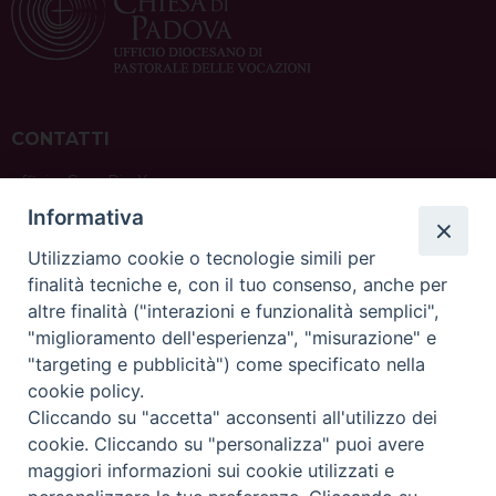
CONTATTI
ufficio: Casa Pio X
via Bonporti, 20 – 35141 Padova
Informativa
tel: +39 351 619 2354
e mail:
ufficiovocazionipadova@gmail.
com
Utilizziamo cookie o tecnologie simili per
finalità tecniche e, con il tuo consenso, anche per
altre finalità ("interazioni e funzionalità semplici",
"miglioramento dell'esperienza", "misurazione" e
"targeting e pubblicità") come specificato nella
sede: Casa Sant'Andrea
cookie policy.
via Valmarana, 20 – 35133 Padova
Cliccando su "accetta" acconsenti all'utilizzo dei
instagram:
@casasantandreapadova
cookie. Cliccando su "personalizza" puoi avere
e mail:
casasantandreapadova@gmail.
com
maggiori informazioni sui cookie utilizzati e