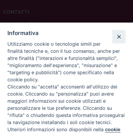
CONTATTI
ufficio: Casa Pio X
via Bonporti, 20 – 35141 Padova
Informativa
tel: +39 351 619 2354
e mail:
ufficiovocazionipadova@gmail.
com
Utilizziamo cookie o tecnologie simili per
finalità tecniche e, con il tuo consenso, anche per
altre finalità ("interazioni e funzionalità semplici",
"miglioramento dell'esperienza", "misurazione" e
"targeting e pubblicità") come specificato nella
sede: Casa Sant'Andrea
cookie policy.
via Valmarana, 20 – 35133 Padova
Cliccando su "accetta" acconsenti all'utilizzo dei
instagram:
@casasantandreapadova
cookie. Cliccando su "personalizza" puoi avere
e mail:
casasantandreapadova@gmail.
com
maggiori informazioni sui cookie utilizzati e
personalizzare le tue preferenze. Cliccando su
"rifiuta" o chiudendo questa informativa proseguirai
Copyright©
ChiesadiPadova2022
Privacy Policy
la navigazione installando i soli cookie tecnici.
Ulteriori informazioni sono disponibili nella
cookie
Preferenze Cookie