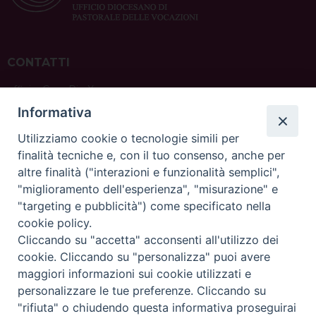
CONTATTI
ufficio: Casa Pio X
via Bonporti, 20 – 35141 Padova
Informativa
tel: +39 351 619 2354
e mail:
ufficiovocazionipadova@gmail.
com
Utilizziamo cookie o tecnologie simili per
finalità tecniche e, con il tuo consenso, anche per
altre finalità ("interazioni e funzionalità semplici",
"miglioramento dell'esperienza", "misurazione" e
"targeting e pubblicità") come specificato nella
sede: Casa Sant'Andrea
cookie policy.
via Valmarana, 20 – 35133 Padova
Cliccando su "accetta" acconsenti all'utilizzo dei
instagram:
@casasantandreapadova
cookie. Cliccando su "personalizza" puoi avere
e mail:
casasantandreapadova@gmail.
com
maggiori informazioni sui cookie utilizzati e
personalizzare le tue preferenze. Cliccando su
"rifiuta" o chiudendo questa informativa proseguirai
Copyright©
ChiesadiPadova2022