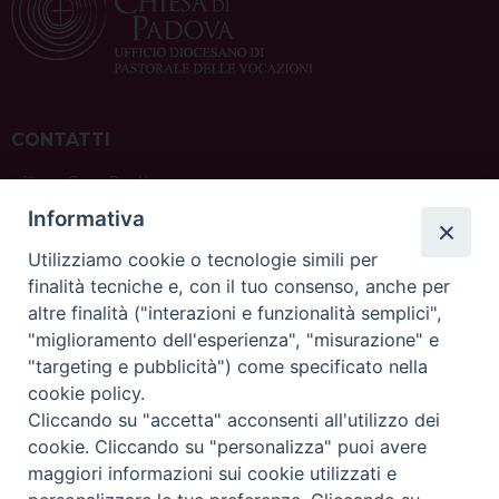
CONTATTI
ufficio: Casa Pio X
via Bonporti, 20 – 35141 Padova
Informativa
tel: +39 351 619 2354
e mail:
ufficiovocazionipadova@gmail.
com
Utilizziamo cookie o tecnologie simili per
finalità tecniche e, con il tuo consenso, anche per
altre finalità ("interazioni e funzionalità semplici",
"miglioramento dell'esperienza", "misurazione" e
"targeting e pubblicità") come specificato nella
sede: Casa Sant'Andrea
cookie policy.
via Valmarana, 20 – 35133 Padova
Cliccando su "accetta" acconsenti all'utilizzo dei
instagram:
@casasantandreapadova
cookie. Cliccando su "personalizza" puoi avere
e mail:
casasantandreapadova@gmail.
com
maggiori informazioni sui cookie utilizzati e