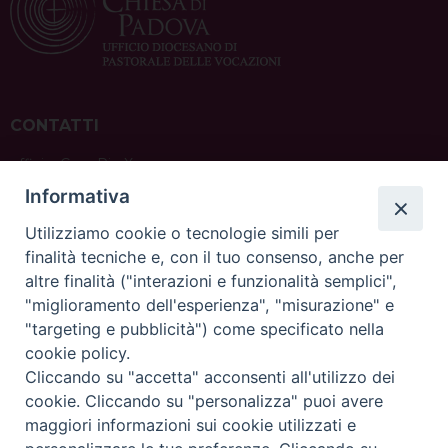
CONTATTI
ufficio: Casa Pio X
via Bonporti, 20 – 35141 Padova
Informativa
tel: +39 351 619 2354
e mail:
ufficiovocazionipadova@gmail.
com
Utilizziamo cookie o tecnologie simili per
finalità tecniche e, con il tuo consenso, anche per
altre finalità ("interazioni e funzionalità semplici",
"miglioramento dell'esperienza", "misurazione" e
"targeting e pubblicità") come specificato nella
sede: Casa Sant'Andrea
cookie policy.
via Valmarana, 20 – 35133 Padova
Cliccando su "accetta" acconsenti all'utilizzo dei
instagram:
@casasantandreapadova
cookie. Cliccando su "personalizza" puoi avere
e mail:
casasantandreapadova@gmail.
com
maggiori informazioni sui cookie utilizzati e