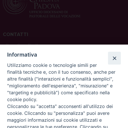
CONTATTI
ufficio: Casa Pio X
via Bonporti, 20 – 35141 Padova
Informativa
tel: +39 351 619 2354
e mail:
ufficiovocazionipadova@gmail.
com
Utilizziamo cookie o tecnologie simili per
finalità tecniche e, con il tuo consenso, anche per
altre finalità ("interazioni e funzionalità semplici",
"miglioramento dell'esperienza", "misurazione" e
"targeting e pubblicità") come specificato nella
sede: Casa Sant'Andrea
cookie policy.
via Valmarana, 20 – 35133 Padova
Cliccando su "accetta" acconsenti all'utilizzo dei
instagram:
@casasantandreapadova
cookie. Cliccando su "personalizza" puoi avere
e mail:
casasantandreapadova@gmail.
com
maggiori informazioni sui cookie utilizzati e
personalizzare le tue preferenze. Cliccando su