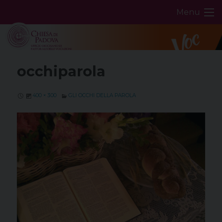
Skip
Menu
to
content
occhiparola
400 × 300
GLI OCCHI DELLA PAROLA