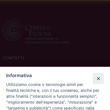
CONTATTI
ufficio: Casa Pio X
via Bonporti, 20 – 35141 Padova
Informativa
tel: +39 351 619 2354
e mail:
ufficiovocazionipadova@gmail.
com
Utilizziamo cookie o tecnologie simili per
finalità tecniche e, con il tuo consenso, anche per
altre finalità ("interazioni e funzionalità semplici",
"miglioramento dell'esperienza", "misurazione" e
"targeting e pubblicità") come specificato nella