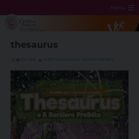
Skip
Menu
to
content
thesaurus
604 × 859
GREST THEASURUS E IL SENTIERO PROIBITO