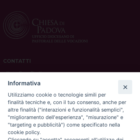
CONTATTI
ufficio: Casa Pio X
via Bonporti, 20 – 35141 Padova
Informativa
tel: +39 351 619 2354
e mail:
ufficiovocazionipadova@gmail.
com
Utilizziamo cookie o tecnologie simili per
finalità tecniche e, con il tuo consenso, anche per
altre finalità ("interazioni e funzionalità semplici",
"miglioramento dell'esperienza", "misurazione" e
"targeting e pubblicità") come specificato nella
sede: Casa Sant'Andrea
cookie policy.
via Valmarana, 20 – 35133 Padova
Cliccando su "accetta" acconsenti all'utilizzo dei